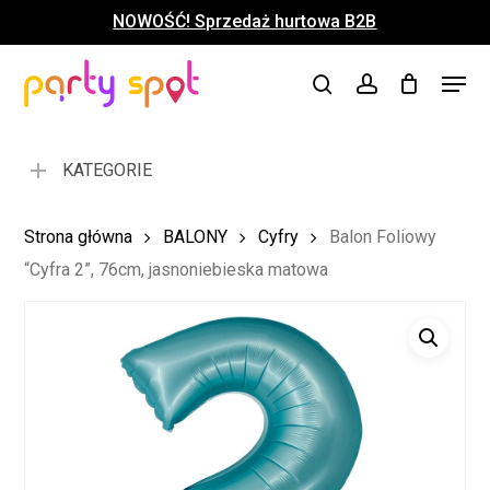
Skip
NOWOŚĆ! Sprzedaż hurtowa B2B
to
Close
Koszyk
Cart
main
Close
Menu
content
search
account
Menu
KATEGORIE
Strona główna
BALONY
Cyfry
Balon Foliowy
“Cyfra 2”, 76cm, jasnoniebieska matowa