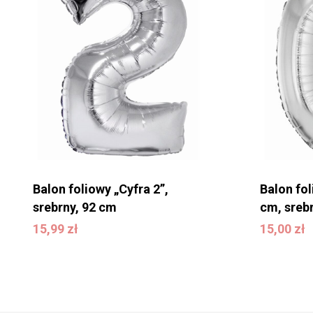
koszyku.
WRÓĆ DO SKLEPU
Balon foliowy „Cyfra 2”,
Balon fol
srebrny, 92 cm
cm, sreb
15,99
zł
15,00
zł
15,99
zł
15,00
zł