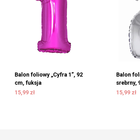
Balon foliowy „Cyfra 1”, 92
Balon fol
cm, fuksja
srebrny,
15,99
zł
15,99
zł
15,99
zł
15,99
zł