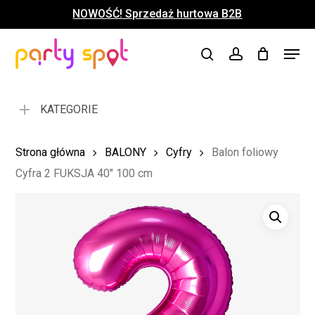
Skip
NOWOŚĆ! Sprzedaż hurtowa B2B
to
Close
Koszyk
Cart
main
Close
Menu
content
search
account
Menu
KATEGORIE
Strona główna
BALONY
Cyfry
Balon foliowy
Cyfra 2 FUKSJA 40″ 100 cm