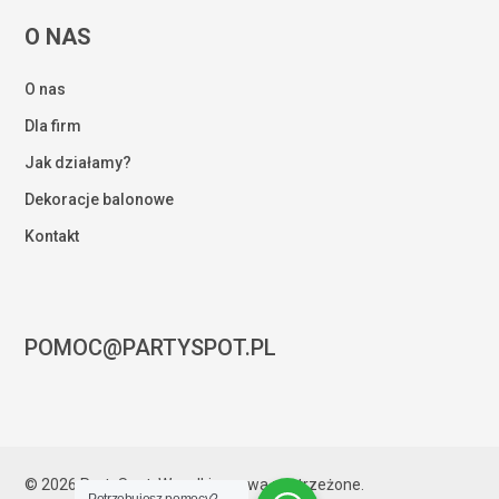
O NAS
O nas
Dla firm
Jak działamy?
Dekoracje balonowe
Kontakt
POMOC@PARTYSPOT.PL
Kwota:
0,00
zł
© 2026 PartySpot. Wszelkie prawa zastrzeżone.