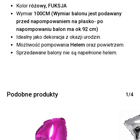
Kolor
różowy, FUKSJA
Wymiar
100CM (Wymiar balonu jest podawany
przed napompowaniem na płasko- po
napompowaniu balon ma ok 92 cm)
Idealny jako dekoracja z okazji urodzin.
Możliwość pompowania
Helem
oraz powietrzem.
Brak produktów w
Sprzedawane balony nie są napełnione helem.
koszyku.
WRÓĆ DO SKLEPU
Podobne produkty
1/4