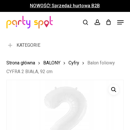
Skip
NOWOŚĆ! Sprzedaż hurtowa B2B
to
Close
Koszyk
Cart
main
Close
Menu
content
search
account
Menu
KATEGORIE
Strona główna
BALONY
Cyfry
Balon foliowy
CYFRA 2 BIAŁA, 92 cm