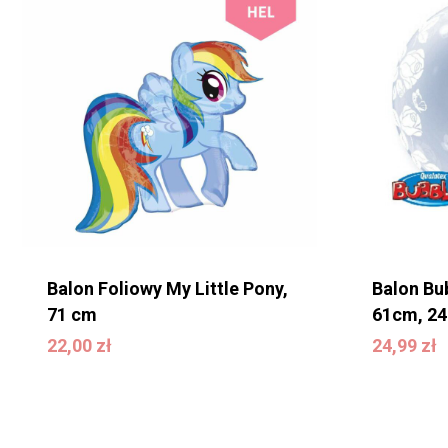
Balon Foliowy My Little Pony,
Balon Bu
71 cm
61cm, 24
22,00
zł
24,99
zł
22,00
zł
24,99
zł