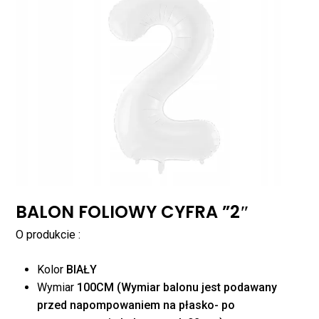
BALON FOLIOWY CYFRA ”2″
O produkcie :
Kolor
BIAŁY
Wymiar
100CM (Wymiar balonu jest podawany
Brak produktów w
przed napompowaniem na płasko- po