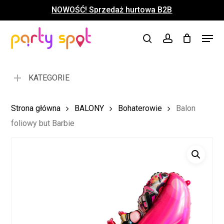
Skip
NOWOŚĆ! Sprzedaż hurtowa B2B
to
Close
Koszyk
Cart
main
Close
Menu
content
search
account
Menu
KATEGORIE
Strona główna
BALONY
Bohaterowie
Balon
foliowy but Barbie