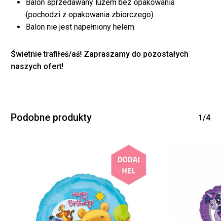
Balon sprzedawany luzem bez opakowania
(pochodzi z opakowania zbiorczego).
Balon nie jest napełniony helem.
Świetnie trafiłeś/aś! Zapraszamy do pozostałych
naszych ofert!
Brak produktów w
koszyku.
Podobne produkty
1/4
WRÓĆ DO SKLEPU