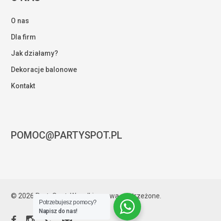
O nas
Dla firm
Jak działamy?
Dekoracje balonowe
Kontakt
POMOC@PARTYSPOT.PL
Kwota:
0,00
zł
© 2026 PartySpot. Wszelkie prawa zastrzeżone.
Potrzebujesz pomocy?
ZOBACZ KOSZYK
ZAMÓWIENIE
Napisz do nas!
facebook
instagram
phone
email