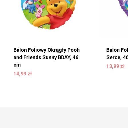
Balon Foliowy Okrągły Pooh
Balon Fo
and Friends Sunny BDAY, 46
Serce, 4
cm
13,99
zł
13,99
zł
14,99
zł
14,99
zł