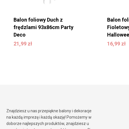
Balon foliowy Duch z
Balon fol
frędzlami 93x86cm Party
Fioletowy
Deco
Hallowe
21,99
zł
16,99
zł
21,99
zł
16,99
zł
Znajdziesz u nas przepiękne balony i dekoracje
na każdą imprezę i każdą okazję! Pomożemy w
doborze najlepszych produktów, znajdziesz u