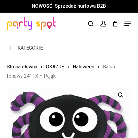
Skip
NOWOŚĆ! Sprzedaż hurtowa B2B
to
Close
Koszyk
Cart
main
Close
Menu
content
search
account
Menu
KATEGORIE
Strona główna
OKAZJE
Haloween
Balon
foliowy 24″ FX – Pająk