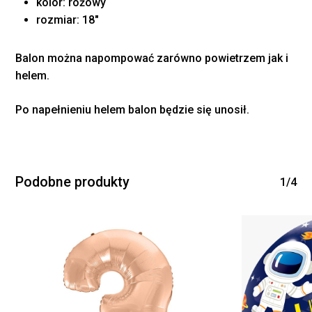
kolor: różowy
rozmiar: 18″
Balon można napompować zarówno powietrzem jak i
helem.
Brak produktów w
Po napełnieniu helem balon będzie się unosił.
koszyku.
WRÓĆ DO SKLEPU
Podobne produkty
1/4