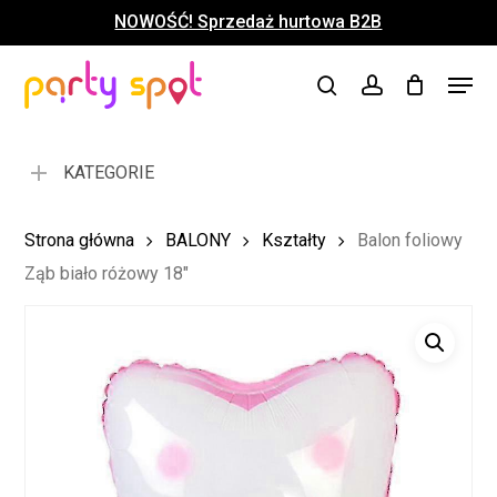
Skip
NOWOŚĆ! Sprzedaż hurtowa B2B
to
Close
Koszyk
Cart
main
Close
Menu
content
search
account
Menu
KATEGORIE
Strona główna
BALONY
Kształty
Balon foliowy
Ząb biało różowy 18″