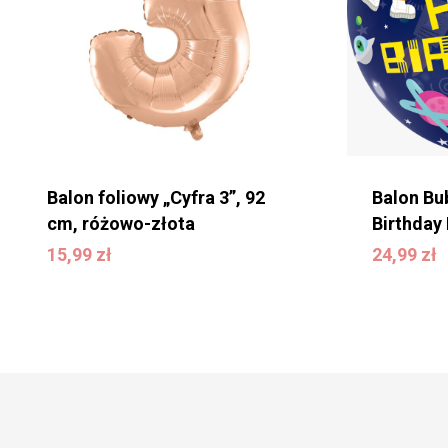
Balon foliowy „Cyfra 3”, 92
Balon Bu
cm, różowo-złota
Birthday
15,99
zł
24,99
zł
15,99
zł
24,99
zł