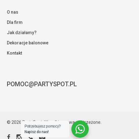
O nas
Dla firm
Jak działamy?
Dekoracje balonowe
Kontakt
POMOC@PARTYSPOT.PL
Kwota:
0,00
zł
© 2026 PartySpot. Wszelkie prawa zastrzeżone.
Potrzebujesz pomocy?
ZOBACZ KOSZYK
ZAMÓWIENIE
Napisz do nas!
facebook
instagram
phone
email